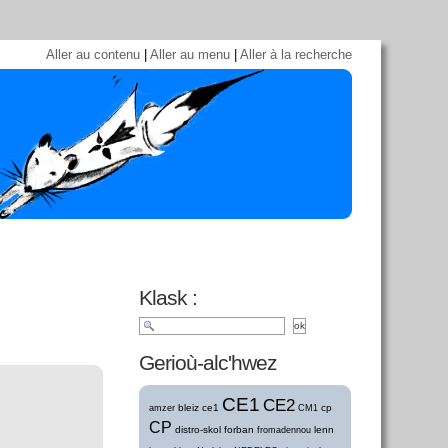
Aller au contenu
|
Aller au menu
|
Aller à la recherche
Klask :
Gerioù-alc'hwez
CE1
CE2
bleiz
ce1
cp
amzer
CM1
CP
distro-skol
forban
lenn
fromadennou