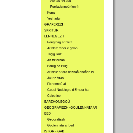
Alphas -Alfaoù
Poelladennoù (lenn)
Komz
Yezhadur
GRAFEREZH
SKRITUR
LENNEGEZH
Pêrig hag ar bleiz
Ar bleiz tener e galon
Togig Ruz
An tri forban
Boulig ha Billig
Ar bleiz a felle dezhañ cheñch liv
Jakez Vras
Fichennoù all
Gouel Nedeleg e ti Ernest ha
Celestine
BARZHONEGOÙ
GEOGRAFIEZH -GOULENNATA AR
BED
Geografiezh
Goulennata ar bed
ISTOR - GAB