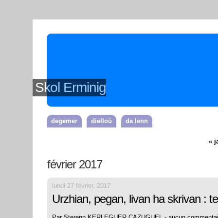
Skol Erminig
degemer
dielloù
da lenn
« j
février 2017
lundi 27 février, 2017
Urzhian, pegan, livan ha skrivan : 
Par Sterenn KERLEGUER CAZUGUEL -
aucun commentai