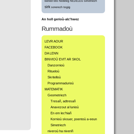
loened
loto
Nedeleg
NEDELEG
simetriezh
sirk
togig
sonerezh
An holl gerioù-alc'hwez
Rummadoù
LEVR AOUR
FACEBOOK
DA LENN
BINVIOÙ EVIT AR SKOL
Danzornioù
Ritueloù
Skritelloù
Programmadurioù
MATEMATIK
Geometriezh
Tresañ, adtresañ
Anavezout al lunioù
En em lec'hiañ
Kornioù skouer, poentoù a-eeun
Simetriezh
niveroù ha niveriñ