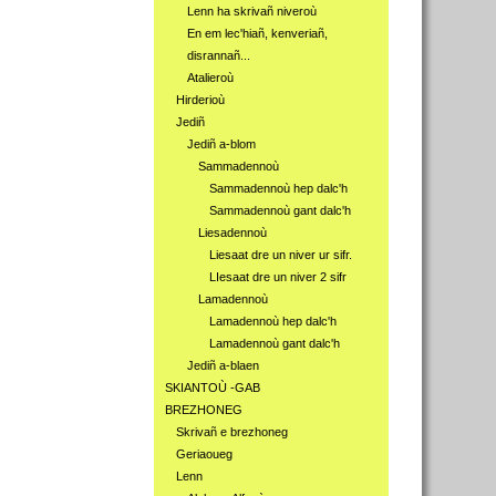
Lenn ha skrivañ niveroù
En em lec'hiañ, kenveriañ,
disrannañ...
Atalieroù
Hirderioù
Jediñ
Jediñ a-blom
Sammadennoù
Sammadennoù hep dalc'h
Sammadennoù gant dalc'h
Liesadennoù
Liesaat dre un niver ur sifr.
LIesaat dre un niver 2 sifr
Lamadennoù
Lamadennoù hep dalc'h
Lamadennoù gant dalc'h
Jediñ a-blaen
SKIANTOÙ -GAB
BREZHONEG
Skrivañ e brezhoneg
Geriaoueg
Lenn