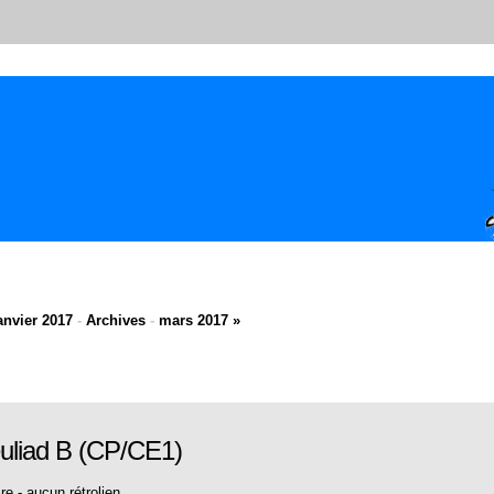
anvier 2017
-
Archives
-
mars 2017 »
teuliad B (CP/CE1)
re
-
aucun rétrolien