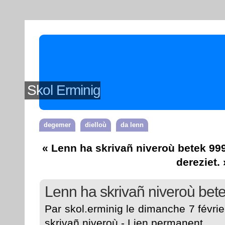
Skol Erminig
degemer
dielloù
da lenn
« Lenn ha skrivañ niveroù betek 99
dereziet. 
Lenn ha skrivañ niveroù bet
Par skol.erminig le dimanche 7 févrie
skrivañ niveroù
-
Lien permanent