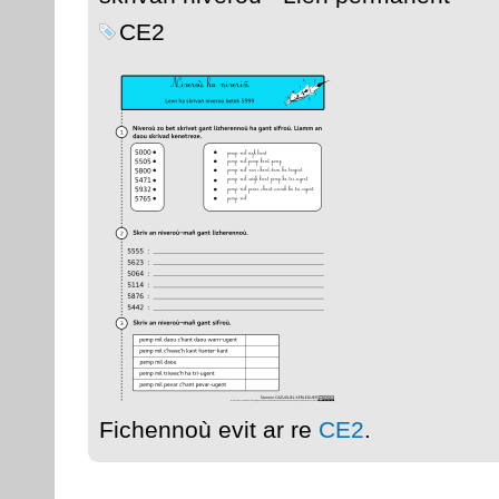
CE2
Fichennoù evit ar re
CE2
.