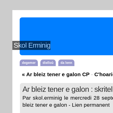
Skol Erminig
degemer
dielloù
da lenn
« Ar bleiz tener e galon CP
-
C'hoari
Ar bleiz tener e galon : skrite
Par skol.erminig le mercredi 28 sep
bleiz tener e galon
-
Lien permanent