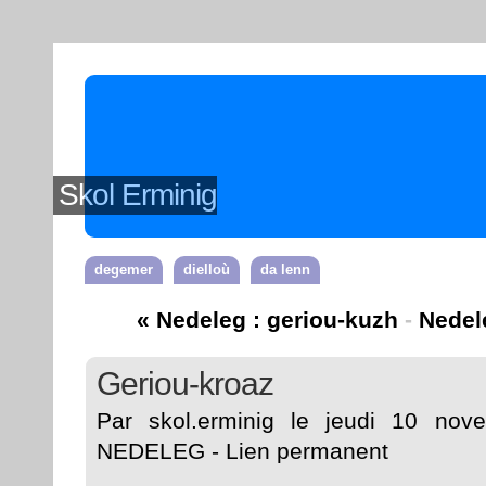
Skol Erminig
degemer
dielloù
da lenn
« Nedeleg : geriou-kuzh
-
Nedel
Geriou-kroaz
Par skol.erminig le jeudi 10 no
NEDELEG
-
Lien permanent