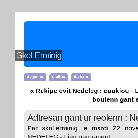
Skol Erminig
degemer
dielloù
da lenn
« Rekipe evit Nedeleg : cookiou
-
boulenn gant e
Adtresan gant ur reolenn : 
Par skol.erminig le mardi 22 no
NEDELEG
-
Lien permanent