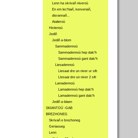
Lenn ha skrivañ niveroù
En em lec'hiañ, kenveriañ,
disrannañ...
Atalieroù
Hirderioù
Jediñ
Jediñ a-blom
Sammadennoù
Sammadennoù hep dalc'h
Sammadennoù gant dalc'h
Liesadennoù
Liesaat dre un niver ur sifr.
LIesaat dre un niver 2 sifr
Lamadennoù
Lamadennoù hep dalc'h
Lamadennoù gant dalc'h
Jediñ a-blaen
SKIANTOÙ -GAB
BREZHONEG
Skrivañ e brezhoneg
Geriaoueg
Lenn