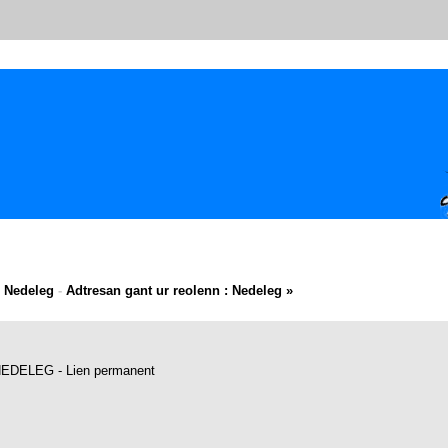
 Nedeleg
-
Adtresan gant ur reolenn : Nedeleg »
NEDELEG
-
Lien permanent