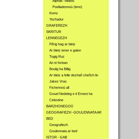
Alphas -Alfaoù
Poelladennoù (lenn)
Komz
Yezhadur
GRAFEREZH
SKRITUR
LENNEGEZH
Pêrig hag ar bleiz
Ar bleiz tener e galon
Togig Ruz
An tri forban
Boulig ha Billig
Ar bleiz a felle dezhañ cheñch liv
Jakez Vras
Fichennoù all
Gouel Nedeleg e ti Ernest ha
Celestine
BARZHONEGOÙ
GEOGRAFIEZH -GOULENNATA AR
BED
Geografiezh
Goulennata ar bed
ISTOR - GAB