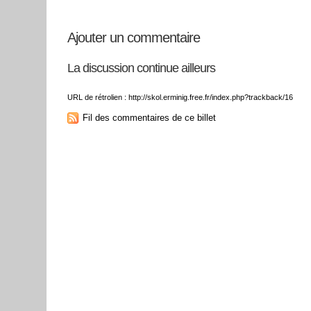
Ajouter un commentaire
La discussion continue ailleurs
URL de rétrolien : http://skol.erminig.free.fr/index.php?trackback/16
Fil des commentaires de ce billet