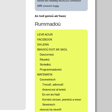
loened
loto
Nedeleg
NEDELEG
simetriezh
sirk
togig
sonerezh
An holl gerioù-alc'hwez
Rummadoù
LEVR AOUR
FACEBOOK
DA LENN
BINVIOÙ EVIT AR SKOL
Danzornioù
Ritueloù
Skritelloù
Programmadurioù
MATEMATIK
Geometriezh
Tresañ, adtresañ
Anavezout al lunioù
En em lec'hiañ
Kornioù skouer, poentoù a-eeun
Simetriezh
niveroù ha niveriñ