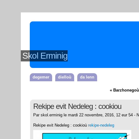
Skol Erminig
degemer
dielloù
da lenn
« Barzhonegoù
Rekipe evit Nedeleg : cookiou
Par skol.erminig le mardi 22 novembre, 2016, 12 eur 54 -
Rekipe evit Nedeleg : cookioù
rekipe-nedeleg