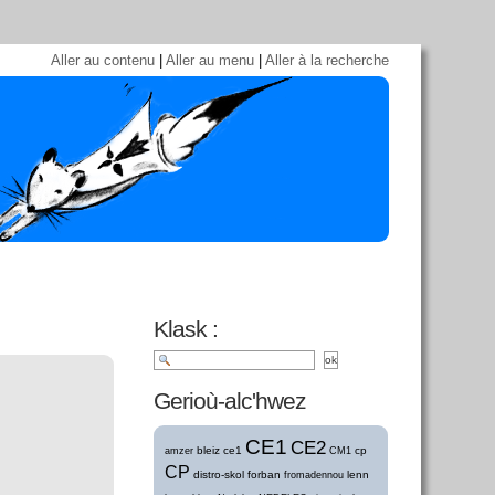
Aller au contenu
|
Aller au menu
|
Aller à la recherche
Klask :
Gerioù-alc'hwez
CE1
CE2
bleiz
ce1
cp
amzer
CM1
CP
distro-skol
forban
lenn
fromadennou