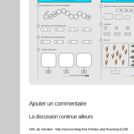
Ajouter un commentaire
La discussion continue ailleurs
URL de rétrolien : http://skol.erminig.free.fr/index.php?trackback/190