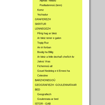
Alphas -Alfaoù
Poelladennoù (lenn)
Komz
Yezhadur
GRAFEREZH
SKRITUR
LENNEGEZH
Pêrig hag ar bleiz
Ar bleiz tener e galon
Togig Ruz
An tri forban
Boulig ha Billig
Ar bleiz a felle dezhañ cheñch liv
Jakez Vras
Fichennoù all
Gouel Nedeleg e ti Ernest ha
Celestine
BARZHONEGOÙ
GEOGRAFIEZH -GOULENNATA AR
BED
Geografiezh
Goulennata ar bed
ISTOR - GAB