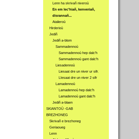
Lenn ha skrivañ niveroù
En em lec'hiañ, kenveriañ,
disrannañ...
Atalieroù
Hirderioù
Jediñ
Jediñ a-blom
Sammadennoù
Sammadennoù hep dalc'h
Sammadennoù gant dalc'h
Liesadennoù
Liesaat dre un niver ur sifr.
LIesaat dre un niver 2 sifr
Lamadennoù
Lamadennoù hep dalc'h
Lamadennoù gant dalc'h
Jediñ a-blaen
SKIANTOÙ -GAB
BREZHONEG
Skrivañ e brezhoneg
Geriaoueg
Lenn