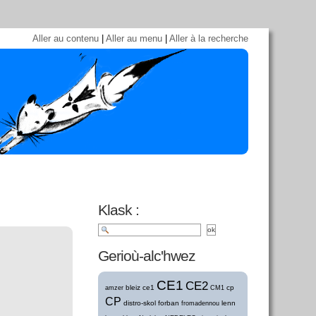
Aller au contenu
|
Aller au menu
|
Aller à la recherche
Klask :
Gerioù-alc'hwez
CE1
CE2
bleiz
ce1
cp
amzer
CM1
CP
distro-skol
forban
lenn
fromadennou