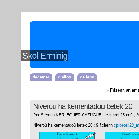
Skol Erminig
degemer
dielloù
da lenn
« Frizenn an am
Niverou ha kementadou betek 20
Par Sterenn KERLEGUER CAZUGUEL le mardi 25 août, 20
Niveroù ha kementadoù betek 20 : 9 fichenn
cp-betek20_m