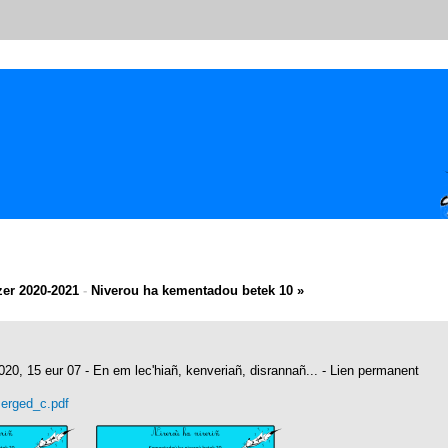
zer 2020-2021
-
Niverou ha kementadou betek 10 »
20, 15 eur 07 -
En em lec'hiañ, kenveriañ, disrannañ...
-
Lien permanent
erged_c.pdf