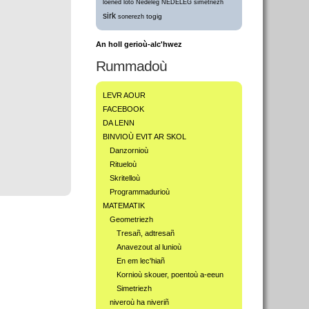
loened
loto
Nedeleg
NEDELEG
simetriezh
sirk
togig
sonerezh
An holl gerioù-alc'hwez
Rummadoù
LEVR AOUR
FACEBOOK
DA LENN
BINVIOÙ EVIT AR SKOL
Danzornioù
Ritueloù
Skritelloù
Programmadurioù
MATEMATIK
Geometriezh
Tresañ, adtresañ
Anavezout al lunioù
En em lec'hiañ
Kornioù skouer, poentoù a-eeun
Simetriezh
niveroù ha niveriñ