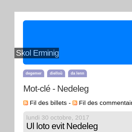
Skol Erminig
degemer
dielloù
da lenn
Mot-clé - Nedeleg
Fil des billets
-
Fil des commentai
lundi 30 octobre, 2017
Ul loto evit Nedeleg