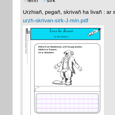
lenn
sirk
Urzhiañ, pegañ, skrivañ ha livañ : ar s
urzh-skrivan-sirk-J-min.pdf