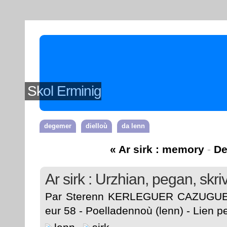
Skol Erminig
degemer
dielloù
da lenn
« Ar sirk : memory
-
De
Ar sirk : Urzhian, pegan, skri
Par Sterenn KERLEGUER CAZUGUEL 
eur 58 -
Poelladennoù (lenn)
-
Lien p